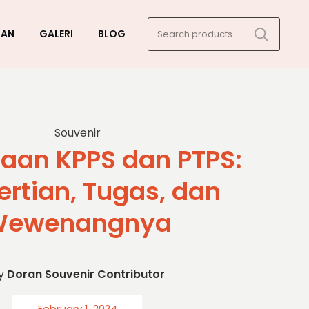
Search
GAN
GALERI
BLOG
for:
Souvenir
aan KPPS dan PTPS:
rtian, Tugas, dan
ewenangnya
y
Doran Souvenir Contributor
February 1, 2024