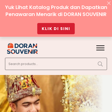
Yuk Lihat Katalog Produk dan Dapatkan
Penawaran Menarik di DORAN SOUVENIR
KLIK DI SINI
Search
for: