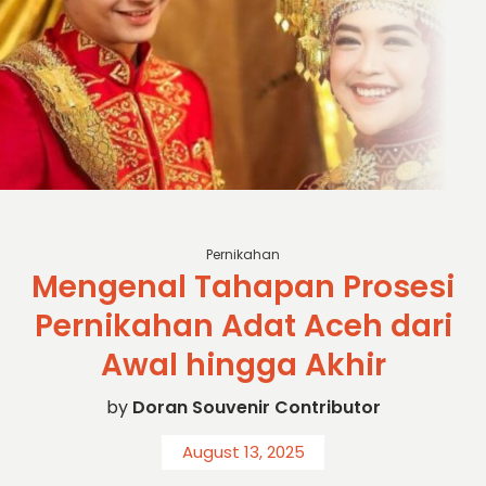
sc: Popularitas
Pernikahan
Mengenal Tahapan Prosesi
Pernikahan Adat Aceh dari
Awal hingga Akhir
by
Doran Souvenir Contributor
August 13, 2025