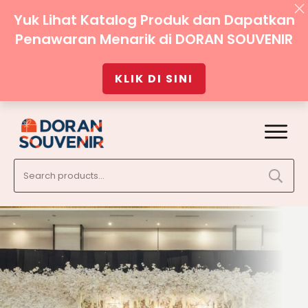
Yuk Lihat Katalog Produk dan Dapatkan
Penawaran Menarik di DORAN SOUVENIR
KLIK DI SINI
Search
for: