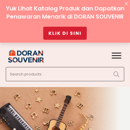
Yuk Lihat Katalog Produk dan Dapatkan
Penawaran Menarik di DORAN SOUVENIR
KLIK DI SINI
Search
for: