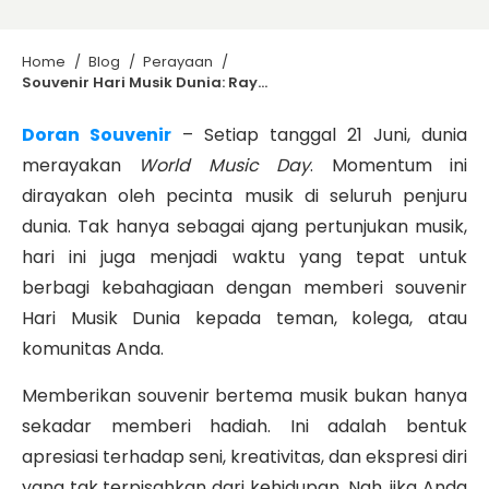
Home
/
Blog
/
Perayaan
/
Souvenir Hari Musik Dunia: Rayakan dengan Hadiah Spesial Bertema Musik
Doran Souvenir
–
Setiap tanggal 21 Juni, dunia
merayakan
World Music Day
. Momentum ini
dirayakan oleh pecinta musik di seluruh penjuru
dunia. Tak hanya sebagai ajang pertunjukan musik,
hari ini juga menjadi waktu yang tepat untuk
berbagi kebahagiaan dengan memberi souvenir
Hari Musik Dunia kepada teman, kolega, atau
komunitas Anda.
Memberikan souvenir bertema musik bukan hanya
sekadar memberi hadiah. Ini adalah bentuk
apresiasi terhadap seni, kreativitas, dan ekspresi diri
yang tak terpisahkan dari kehidupan. Nah, jika Anda