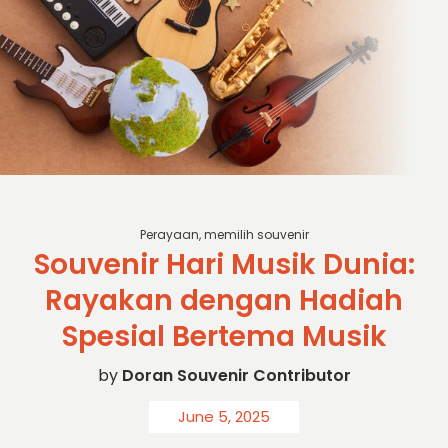
canva
Perayaan
,
memilih souvenir
Souvenir Hari Musik Dunia:
Rayakan dengan Hadiah
Spesial Bertema Musik
by
Doran Souvenir Contributor
June 5, 2025