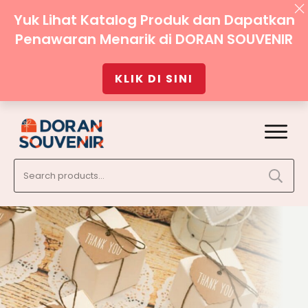
Yuk Lihat Katalog Produk dan Dapatkan
Penawaran Menarik di DORAN SOUVENIR
KLIK DI SINI
Search
for: