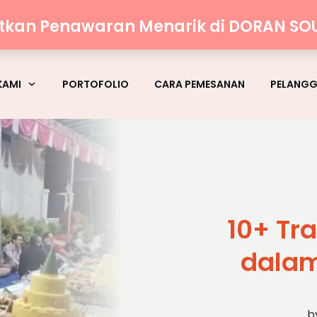
atkan Penawaran Menarik di DORAN SO
KAMI
PORTOFOLIO
CARA PEMESANAN
PELANG
10+ Tra
dalam
b