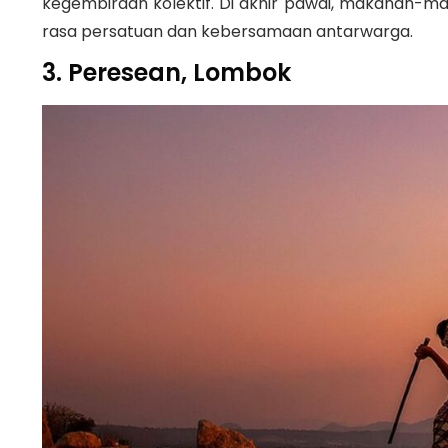
kegembiraan kolektif. Di akhir pawai, makanan-
rasa persatuan dan kebersamaan antarwarga.
3. Peresean, Lombok