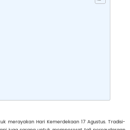
untuk merayakan Hari Kemerdekaan 17 Agustus. Tradisi-
tetapi juga sarana untuk mempererat tali persaudaraan