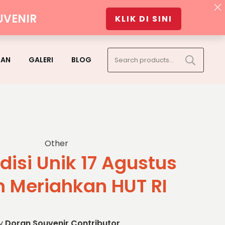
UVENIR
KLIK DI SINI
Search
GAN
GALERI
BLOG
for:
Other
disi Unik 17 Agustus
 Meriahkan HUT RI
y
Doran Souvenir Contributor