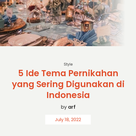
Style
5 Ide Tema Pernikahan
yang Sering Digunakan di
Indonesia
by
arf
July 18, 2022