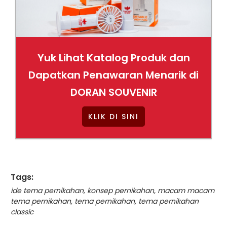
Yuk Lihat Katalog Produk dan
Dapatkan Penawaran Menarik di
DORAN SOUVENIR
KLIK DI SINI
Tags:
ide tema pernikahan
,
konsep pernikahan
,
macam macam
tema pernikahan
,
tema pernikahan
,
tema pernikahan
classic