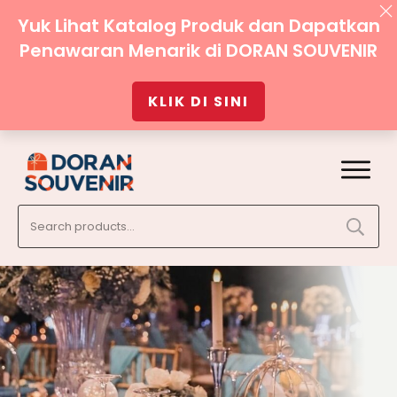
Yuk Lihat Katalog Produk dan Dapatkan
Penawaran Menarik di DORAN SOUVENIR
KLIK DI SINI
Search
for: