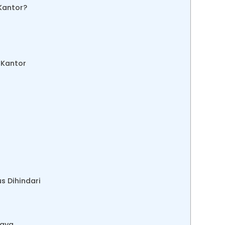
Kantor?
 Kantor
 Dihindari
caya