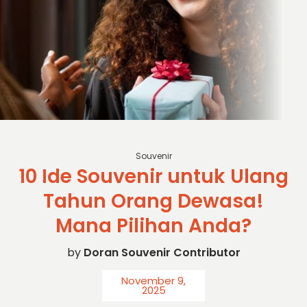
Source: freepik
Souvenir
10 Ide Souvenir untuk Ulang
Tahun Orang Dewasa!
Mana Pilihan Anda?
by
Doran Souvenir Contributor
November 9,
2025