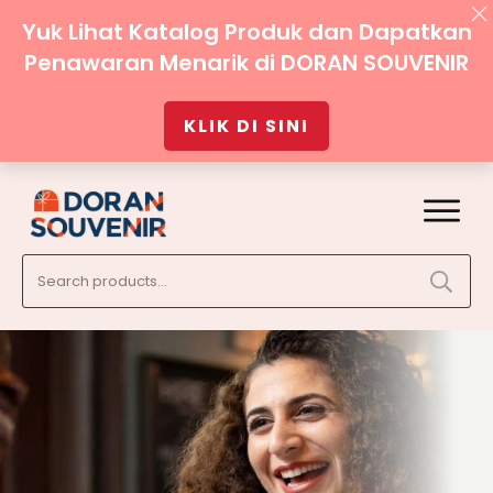
Yuk Lihat Katalog Produk dan Dapatkan
Penawaran Menarik di DORAN SOUVENIR
KLIK DI SINI
Search
for: