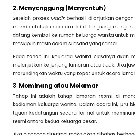
2. Menyenggung (Menyentuh)
Setelah proses
Madik
berhasil, dilanjutkan denga
memberitahukan secara tidak langsung mengenai 
datang kembali ke rumah keluarga wanita untuk m
meskipun masih dalam suasana yang santai
.
Pada tahap ini, keluarga wanita biasanya akan
melanjutkan ke jenjang lamaran atau tidak
.
Jika ja
merundingkan waktu yang tepat untuk acara lama
3. Meminang atau Melamar
Tahap ini adalah tahap lamaran resmi, di man
kediaman keluarga wanita
.
Dalam acara ini, juru
tujuan kedatangan secara formal untuk meminan
resmi antara kedua keluarga besar.
Jika pinangan diterima, maka akan dibahas berbaga