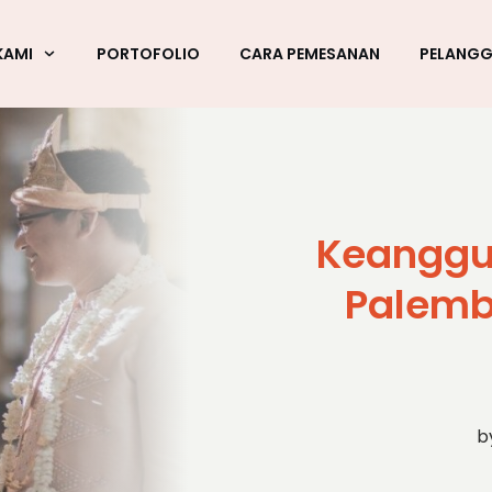
KAMI
PORTOFOLIO
CARA PEMESANAN
PELANG
Keanggu
Palemb
b