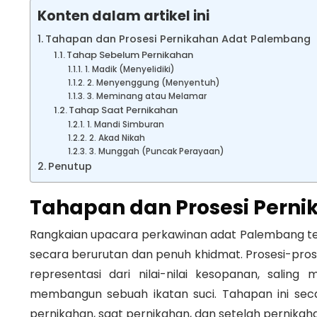
Konten dalam artikel ini
Tahapan dan Prosesi Pernikahan Adat Palembang
Tahap Sebelum Pernikahan
1. Madik (Menyelidiki)
2. Menyenggung (Menyentuh)
3. Meminang atau Melamar
Tahap Saat Pernikahan
1. Mandi Simburan
2. Akad Nikah
3. Munggah (Puncak Perayaan)
Penutup
Tahapan dan Prosesi Pern
Rangkaian upacara
perkawinan adat Palembang
te
secara berurutan dan penuh khidmat
.
Prosesi-pros
representasi dari nilai-nilai kesopanan, salin
membangun sebuah ikatan suci
. Tahapan ini se
pernikahan, saat pernikahan, dan setelah pernikah