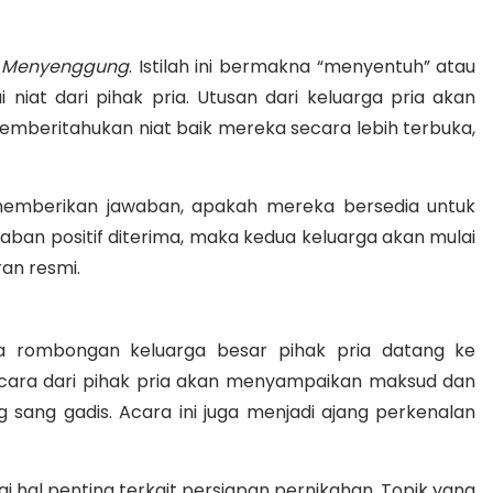
n
Menyenggung
.
Istilah ini bermakna “menyentuh” atau
niat dari pihak pria
.
Utusan dari keluarga pria akan
emberitahukan niat baik mereka secara lebih terbuka,
 memberikan jawaban, apakah mereka bersedia untuk
waban positif diterima, maka kedua keluarga akan mulai
ran resmi
.
a rombongan keluarga besar pihak pria datang ke
 bicara dari pihak pria akan menyampaikan maksud dan
g sang gadis
. Acara ini juga menjadi ajang perkenalan
i hal penting terkait persiapan pernikahan
.
Topik yang