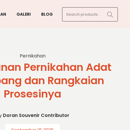
Search
GAN
GALERI
BLOG
for:
Pernikahan
nan Pernikahan Adat
ang dan Rangkaian
Prosesinya
y
Doran Souvenir Contributor
September 18, 2025