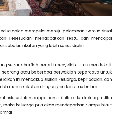
 kedua calon mempelai menuju pelaminan.
Semua ritual
ikan kesesuaian, mendapatkan restu, dan mencapai
 sebelum ikatan yang lebih serius dijalin
.
yang secara harfiah berarti menyelidiki atau mendekati
.
us seorang atau beberapa perwakilan tepercaya untuk
lidikan ini mencakup silsilah keluarga, kepribadian, dan
ah memiliki ikatan dengan pria lain atau belum
.
t rahasia untuk menjaga nama baik kedua keluarga
. Jika
kat, maka keluarga pria akan mendapatkan “lampu hijau”
formal.