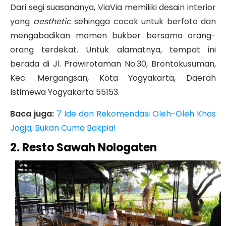
Dari segi suasananya, ViaVia memiliki desain interior
yang
aesthetic
sehingga cocok untuk berfoto dan
mengabadikan momen bukber bersama orang-
orang terdekat. Untuk alamatnya, tempat ini
berada di Jl. Prawirotaman No.30, Brontokusuman,
Kec. Mergangsan, Kota Yogyakarta, Daerah
Istimewa Yogyakarta 55153.
Baca juga:
7 Ide dan Rekomendasi Oleh-Oleh Khas
Jogja, Bukan Cuma Bakpia!
2. Resto Sawah Nologaten