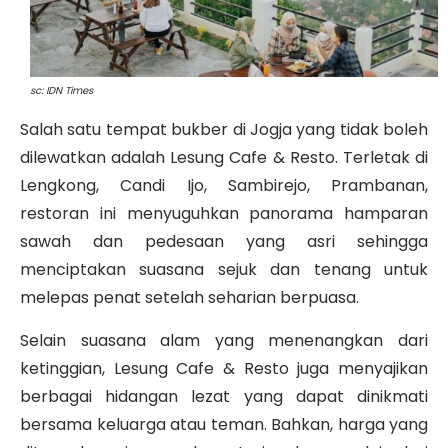
sc: IDN Times
Salah satu tempat bukber di Jogja yang tidak boleh
dilewatkan adalah Lesung Cafe & Resto. Terletak di
Lengkong, Candi Ijo, Sambirejo, Prambanan,
restoran ini menyuguhkan panorama hamparan
sawah dan pedesaan yang asri sehingga
menciptakan suasana sejuk dan tenang untuk
melepas penat setelah seharian berpuasa.
Selain suasana alam yang menenangkan dari
ketinggian, Lesung Cafe & Resto juga menyajikan
berbagai hidangan lezat yang dapat dinikmati
bersama keluarga atau teman. Bahkan, harga yang