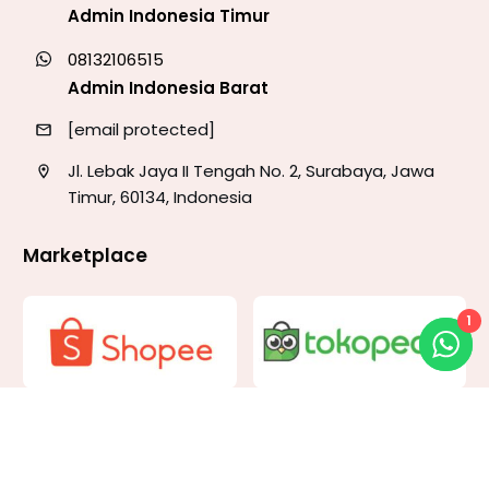
Admin Indonesia Timur
08132106515
Admin Indonesia Barat
[email protected]
Jl. Lebak Jaya II Tengah No. 2, Surabaya, Jawa
Timur, 60134, Indonesia
Marketplace
1
Download Katalog