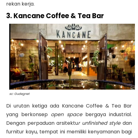
rekan kerja.
3. Kancane Coffee & Tea Bar
sc: Gudegnet
Di urutan ketiga ada Kancane Coffee & Tea Bar
yang berkonsep
open space
bergaya industrial.
Dengan perpaduan arsitektu
r unfinished style
dan
furnitur kayu, tempat ini memiliki kenyamanan bagi