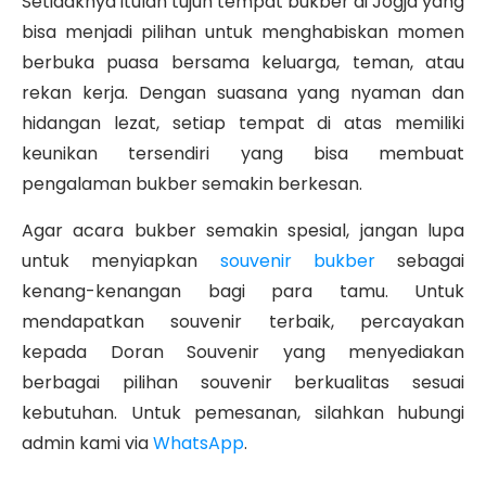
Setidaknya itulah tujuh tempat bukber di Jogja yang
bisa menjadi pilihan untuk menghabiskan momen
berbuka puasa bersama keluarga, teman, atau
rekan kerja. Dengan suasana yang nyaman dan
hidangan lezat, setiap tempat di atas memiliki
keunikan tersendiri yang bisa membuat
pengalaman bukber semakin berkesan.
Agar acara bukber semakin spesial, jangan lupa
untuk menyiapkan
souvenir bukber
sebagai
kenang-kenangan bagi para tamu. Untuk
mendapatkan souvenir terbaik, percayakan
kepada Doran Souvenir yang menyediakan
berbagai pilihan souvenir berkualitas sesuai
kebutuhan. Untuk pemesanan, silahkan hubungi
admin kami via
WhatsApp
.