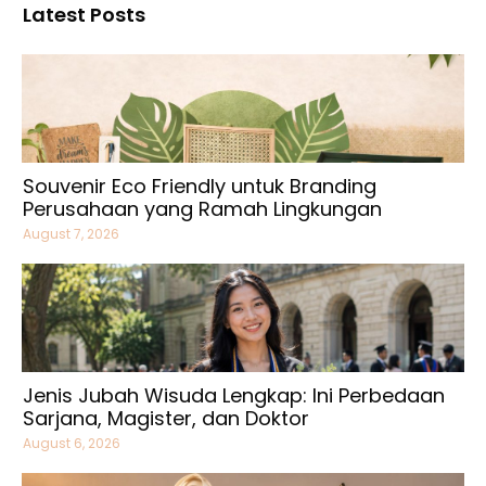
Latest Posts
Souvenir Eco Friendly untuk Branding
Perusahaan yang Ramah Lingkungan
August 7, 2026
Jenis Jubah Wisuda Lengkap: Ini Perbedaan
Sarjana, Magister, dan Doktor
August 6, 2026