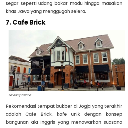
segar seperti udang bakar madu hingga masakan
khas Jawa yang menggugah selera.
7. Cafe Brick
sc: Kompasiana
Rekomendasi tempat bukber di Jogja yang terakhir
adalah Cafe Brick, kafe unik dengan konsep
bangunan ala Inggris yang menawarkan suasana