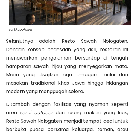
sc: bkpppkutim
Selanjutnya adalah Resto Sawah Nologaten.
Dengan konsep pedesaan yang asri, restoran ini
menawarkan pengalaman bersantap di tengah
hamparan sawah hijau yang menyegarkan mata.
Menu yang disajikan juga beragam mulai dari
masakan tradisional khas Jawa hingga hidangan
modern yang menggugah selera.
Ditambah dengan fasilitas yang nyaman seperti
area
semi outdoor
dan ruang makan yang luas,
Resto Sawah Nologaten menjadi tempat ideal untuk
berbuka puasa bersama keluarga, teman, atau