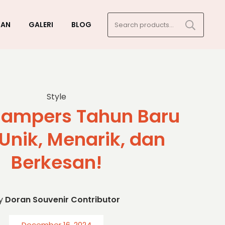
Search
GAN
GALERI
BLOG
for:
Style
 Hampers Tahun Baru
Unik, Menarik, dan
Berkesan!
y
Doran Souvenir Contributor
December 16, 2024