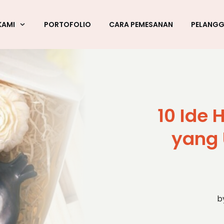
KAMI
PORTOFOLIO
CARA PEMESANAN
PELANG
10 Ide
yang 
b