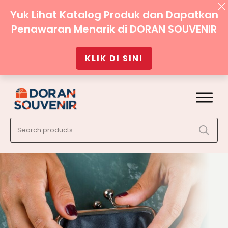
Yuk Lihat Katalog Produk dan Dapatkan
Penawaran Menarik di DORAN SOUVENIR
KLIK DI SINI
Search
for: