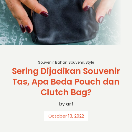
Souvenir
,
Bahan Souvenir
,
Style
Sering Dijadikan Souvenir
Tas, Apa Beda Pouch dan
Clutch Bag?
by
arf
October 13, 2022